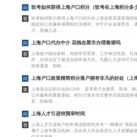
软考如何获得上海户口积分（软考在上海积分多
软考如何助力获得上海户口积分在上海这座高度发展的
稳定的公共服务保障和生活便利。对于IT从业者而言，
力，是融入这......
上海户口代办中介 花钱在黑市办理靠谱吗
上海落户路径多样，你的学历背景、工作单位性质、社
件，共同决定了最适合的申请方式。凡图人才咨询可为
政策通道，协助......
上海户口政策精简积分落户拥有非凡的好处（上
上海居住证积分达到120分，是享受子女教育、医保、
公共服务的重要基础。积分计算并非仅看学历或技能单
景、职称情......
上海人才引进待预审时间
上海人才引进落户的申请流程依托本市“一网通办”系统
属于上海市重点机构，且你本人符合高层次人才或紧缺
位可在审核......