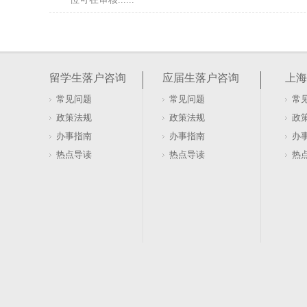
上海市应届生积分落户的条件（上海应届毕业生
上海居住证积分政策为非沪籍人员在沪长期发展提供了
言，需特别注意：全日制应届高校毕业生可直接获得10
留学生落户咨询
应届生落户咨询
上海
系中的一环......
常见问题
常见问题
常
复旦应届生直接落户上海（复旦应届生直接落户
政策法规
政策法规
政
复旦大学作为国家“世界一流大学建设高校”，其2026
办事指南
办事指南
办
士，在符合政策要求的前提下，可申请直接落户上海。如果
热点导读
热点导读
热
旦硕......