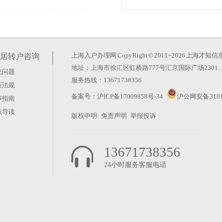
积分落户条件）
重要支撑。对于应届毕业生而
分积分，但这仅是整体积分体
上海入户办理网
CopyRight © 2011~2026 上
居转户咨询
地址：上海市徐汇区虹桥路777号汇京国际广场2301、
见问题
上海条件）
服务热线：13671738356
策法规
年应届毕业的全日制硕士或博
备案号：
沪ICP备17009858号-34
沪公网安备 3101
事指南
你是2026年应届毕业的复
点导读
版权申明
免责声明
举报投诉
13671738356
24小时服务客服电话