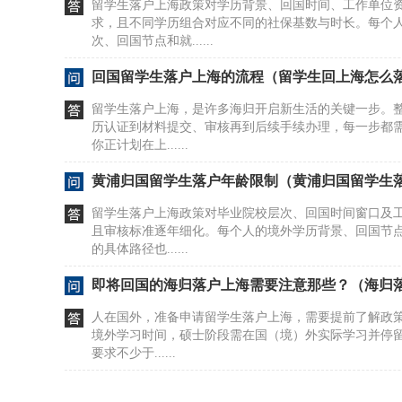
留学生落户上海政策对学历背景、回国时间、工作单位
求，且不同学历组合对应不同的社保基数与时长。每个
次、回国节点和就......
回国留学生落户上海的流程（留学生回上海怎么
留学生落户上海，是许多海归开启新生活的关键一步。
历认证到材料提交、审核再到后续手续办理，每一步都
你正计划在上......
黄浦归国留学生落户年龄限制（黄浦归国留学生
留学生落户上海政策对毕业院校层次、回国时间窗口及
且审核标准逐年细化。每个人的境外学历背景、回国节
的具体路径也......
即将回国的海归落户上海需要注意那些？（海归
人在国外，准备申请留学生落户上海，需要提前了解政
境外学习时间，硕士阶段需在国（境）外实际学习并停留
要求不少于......
金山归国留学生落户新规（归国留学人员落户上