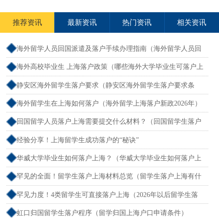
推荐资讯
最新资讯
热门资讯
相关资讯
海外留学人员回国派遣及落户手续办理指南（海外留学人员回
国派遣及落户手续办理指南最新）
海外高校毕业生 上海落户政策（哪些海外大学毕业生可落户上
海）
静安区海外留学生落户要求（静安区海外留学生落户要求条
件）
海外留学生在上海如何落户（海外留学上海落户新政2026年）
回国留学人员落户上海需要提交什么材料？（回国留学生落户
上海）
经验分享！上海留学生成功落户的“秘诀”
华威大学毕业生如何落户上海？（华威大学毕业生如何落户上
海户口）
罕见的全面！留学生落户上海材料总览（留学生落户上海有什
么优惠政策）
罕见力度！4类留学生可直接落户上海（2026年以后留学生落
户上海政策）
虹口归国留学生落户程序（留学归国上海户口申请条件）