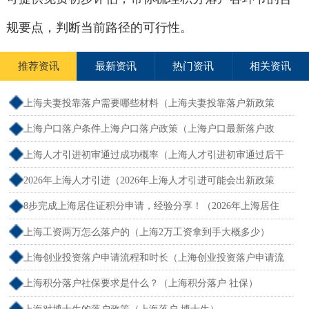
规要点，判断当前路径的可行性。
推荐资讯
最新资讯
热门资讯
相关资讯
上海夫妻投靠落户需要哪些材料（上海夫妻投靠落户新政策
2026年）
上海户口落户条件上海户口落户政策（上海户口最新落户政
策）
上海人才引进初审通过成功概率（上海人才引进初审通过后干
什么）
2026年上海人才引进（2026年上海人才引进可能会出新政策
吗）
8步完成上海居住证积分申请，经验分享！（2026年上海居住
证积分办理申请流程和准备材料）
上海工资两万怎么落户的（上海2万工资拿到手大概多少）
上海创业投资落户申请流程和时长（上海创业投资落户申请流
程和时长多久）
上海积分落户社保要求是什么？（上海积分落户 社保）