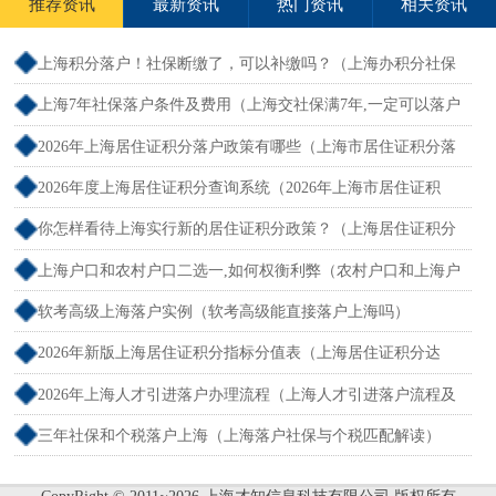
推荐资讯
最新资讯
热门资讯
相关资讯
上海积分落户！社保断缴了，可以补缴吗？（上海办积分社保
断交需要重新计算吗）
上海7年社保落户条件及费用（上海交社保满7年,一定可以落户
吗？）
2026年上海居住证积分落户政策有哪些（上海市居住证积分落
户政策2026年）
2026年度上海居住证积分查询系统（2026年上海市居住证积
分）
你怎样看待上海实行新的居住证积分政策？（上海居住证积分
新规）
上海户口和农村户口二选一,如何权衡利弊（农村户口和上海户
口哪个值钱）
软考高级上海落户实例（软考高级能直接落户上海吗）
2026年新版上海居住证积分指标分值表（上海居住证积分达
标）
2026年上海人才引进落户办理流程（上海人才引进落户流程及
所需时间）
三年社保和个税落户上海（上海落户社保与个税匹配解读）